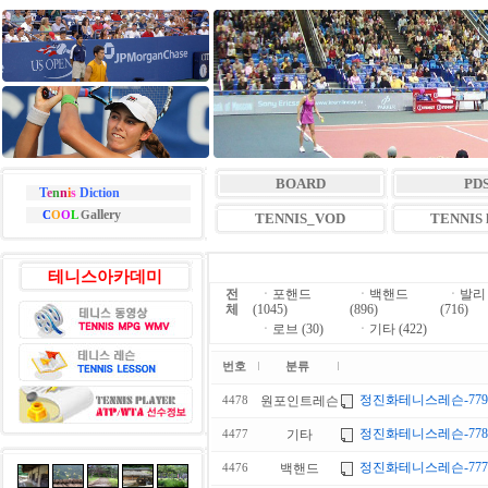
BOARD
PD
T
e
n
n
i
s
Diction
allery
C
O
O
L
G
TENNIS_VOD
TENNIS l
테니스아카데미
전
ㆍ
포핸드
ㆍ
백핸드
ㆍ
발리
체
(1045)
(896)
(716)
ㆍ
로브 (30)
ㆍ
기타 (422)
번호
분류
정진화테니스레슨-779회
원포인트레슨
4478
정진화테니스레슨-778
기타
4477
정진화테니스레슨-77
백핸드
4476