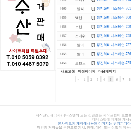
정진화테니스레슨-761회
발리
4460
정진화테니스레슨-760
백핸드
4459
정진화테니스레슨-759회
포핸드
4458
정진화테니스레슨-75
스매쉬
4457
정진화테니스레슨-757
발리
4456
정진화테니스레슨-756
발리
4455
정진화테니스레슨-755
포핸드
4454
-새로고침
-이전페이지
-다음페이지
<
1
2
3
4
5
6
7
8
저작권안내 : (사)테니스넷의 모든 컨텐츠는 저작권법에 보호를
테니스넷에 게재된 게시물
본사이트의 제작에사용된 이미지는 위키피디아의
타인의 저작물을 무단으로 게시, 판매, 대여 또는 상업적 이용