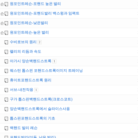
원포인트레슨-포핸드 높은 발리
레슨
원포인트레슨-포핸드발리 백스윙과 임팩트
레슨
원포인트레슨-낮은발리
레슨
원포인트레슨-높은 발리
레슨
수비로브의 원리
2
랠리의 리듬과 속도
아가시 양손백핸드스트록
1
웨스턴 톱스핀 포핸드스트록이미지 트레이닝
휴이트포핸드스트록 원리
서브-내전작용
1
구가 톱스핀백핸드스트록(크로스코트)
양손백핸드스트록에서 슬라이스사용
톱스핀포핸드스트록의 기초
백핸드 발리 레슨
포핸드발리(미들, 낮은 발리)