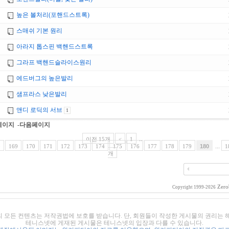
높은 볼처리(포핸드스트록)
스매쉬 기본 원리
아라지 톱스핀 백핸드스트록
그라프 백핸드슬라이스원리
에드버그의 높은발리
샘프라스 낮은발리
앤디 로딕의 서브
1
페이지
-다음페이지
이전 15개
<
1
...
8
169
170
171
172
173
174
175
176
177
178
179
180
...
1
개
Zero
Copyright 1999-2026
의 모든 컨텐츠는 저작권법에 보호를 받습니다. 단, 회원들이 작성한 게시물의 권리는
테니스넷에 게재된 게시물은 테니스넷의 입장과 다를 수 있습니다.