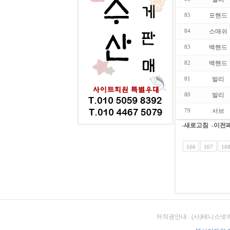
포핸드
85
스매쉬
84
백핸드
83
백핸드
82
발리
81
발리
80
서브
79
-새로고침
-이전
166
167
16
저작권안내 : (사)테니스넷