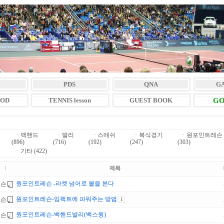
PDS
QNA
G
VOD
TENNIS lesson
GUEST BOOK
GO
ㆍ
백핸드
ㆍ
발리
ㆍ
스매쉬
ㆍ
복식경기
ㆍ
원포인트레슨
(896)
(716)
(192)
(247)
(303)
ㆍ
기타 (422)
제목
원포인트레슨 -라켓 넘어로 볼을 본다
레슨
원포인트레슨-임팩트에 파워주는 방법
레슨
1
원포인트레슨-백핸드발리(백스윙)
레슨