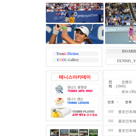
BOARD
T
e
n
n
i
s
Diction
allery
C
O
O
L
G
TENNIS_
테니스아카데미
전
ㆍ
포핸드
체
(1045)
ㆍ
로브 (30)
번호
분류
원포인트
103
원포인트
102
원포인트
101