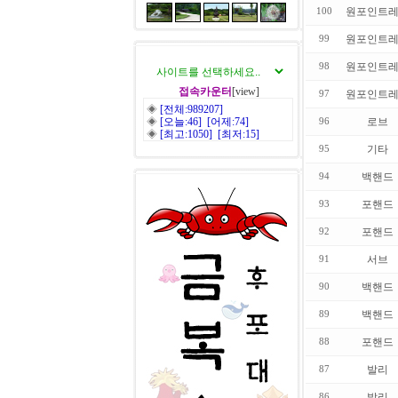
원포인트
100
원포인트
99
원포인트
98
접속카운터
[view]
원포인트
97
◈
[전체:989207]
◈
[오늘:46] [어제:74]
로브
96
◈
[최고:1050] [최저:15]
기타
95
백핸드
94
포핸드
93
포핸드
92
서브
91
백핸드
90
백핸드
89
포핸드
88
발리
87
발리
86