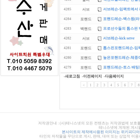
서브레슨-임팩트에서
서브
4285
포핸드레슨-백스윙(라
포핸드
4284
프로선수들의 톱스핀
백핸드
4283
서브레슨-kick serve
서브
4282
톱스핀포핸드레슨-임팩
포핸드
4281
높은포핸드레슨-체중
포핸드
4280
포핸드레슨-토스 배팅
포핸드
4279
-새로고침
-이전페이지
-다음페이지
<
1
2
3
4
5
6
7
8
저작권안내 : (사)테니스넷의 모든 컨텐츠는 저작권법에 보호를
테니스넷에 게재된 게시물
본사이트의 제작에사용된 이미지는 위키피디아의
타인의 저작물을 무단으로 게시, 판매, 대여 또는 상업적 이용