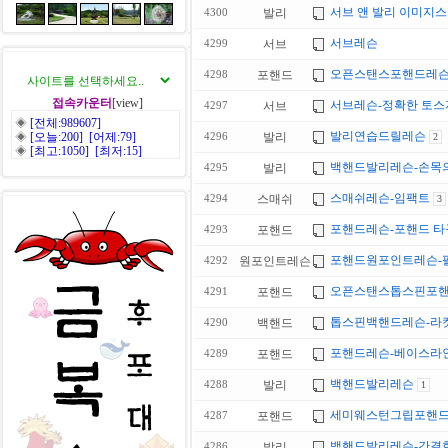
서브 앤 발리 이미지
발리
4300
서브레슨
서브
4299
오픈스탠스포핸드레
포핸드
4298
접속카운터
[view]
서브레슨-정확한 토
서브
4297
◈
[전체:989607]
발리연습드릴레슨
◈
[오늘:200] [어제:79]
발리
4296
2
◈
[최고:1050] [최저:15]
백핸드발리레슨-손목의
발리
4295
스매쉬레슨-임팩트
스매쉬
4294
3
포핸드레슨-포핸드 타
포핸드
4293
포핸드원포인트레슨-
원포인트레슨
4292
오픈스탠스톱스핀포
포핸드
4291
톱스핀백핸드레슨-라
백핸드
4290
포핸드레슨-베이스라인
포핸드
4289
백핸드발리레슨
발리
4288
1
세미웨스턴그립포핸
포핸드
4287
백핸드발리레슨-간결
발리
4286