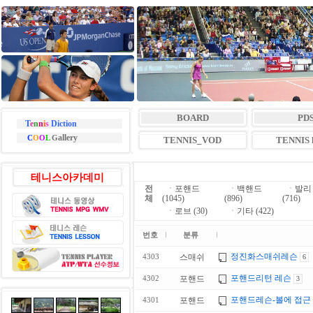
BOARD
PD
T
e
n
n
i
s
Diction
allery
C
O
O
L
G
TENNIS_VOD
TENNIS l
테니스아카데미
전
ㆍ
포핸드
ㆍ
백핸드
ㆍ
발리
체
(1045)
(896)
(716)
ㆍ
로브 (30)
ㆍ
기타 (422)
번호
분류
정진화스매쉬레슨
스매쉬
4303
6
포핸드리턴 레슨
포핸드
4302
3
포핸드레슨-볼에 접근
포핸드
4301