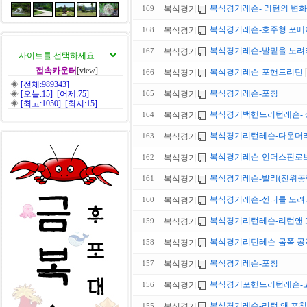
복식경기레슨- 리턴의 변
복식경기
169
복식경기레슨-호주형 포
복식경기
168
복식경기레슨-발밑을 노려
복식경기
167
접속카운터
[view]
복식경기레슨-포핸드리턴
복식경기
166
◈
[전체:989343]
복식경기레슨-포칭
◈
[오늘:15] [어제:75]
복식경기
165
◈
[최고:1050] [최저:15]
복식경기백핸드리턴레슨- 
복식경기
164
복식경기리턴레슨-다운더
복식경기
163
복식경기레슨-언더스핀로
복식경기
162
복식경기레슨-발리(전위공
복식경기
161
복식경기레슨-센터를 노려
복식경기
160
복식경기리턴레슨-리턴앤
복식경기
159
복식경기리턴레슨-몸쪽 공
복식경기
158
복식경기레슨-포칭
복식경기
157
복식경기포핸드리턴레슨-
복식경기
156
복식경기레슨-리턴 앤 포칭
복식경기
155