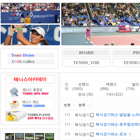
BOARD
PD
T
e
n
n
i
s
Diction
allery
C
O
O
L
G
TENNIS_VOD
TENNIS l
테니스아카데미
전
ㆍ
포핸드
ㆍ
백핸드
ㆍ
발리
체
(1045)
(896)
(716)
ㆍ
로브 (30)
ㆍ
기타 (422)
번호
분류
복식경기레슨-발밑을 노
복식경기
172
복식경기레슨-호주형포메
복식경기
171
복식경기레슨-로브
복식경기
170
1