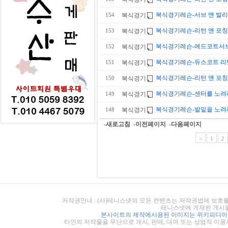
복식경기레슨-서브 앤 발리
복식경기
154
복식경기레슨-리턴 앤 포칭
복식경기
153
복식경기레슨-에드코트서
복식경기
152
복식경기레슨-듀스코트 리
복식경기
151
복식경기레슨-리턴 앤 포칭
복식경기
150
복식경기레슨-센터를 노려
복식경기
149
복식경기레슨-발밑을 노려
복식경기
148
-새로고침
-이전페이지
-다음페이지
<
1
2
저작권안내 : (사)테니스넷의 모든 컨텐츠는 저작권법에 보호를
테니스넷에 게재된 게시물
본사이트의 제작에사용된 이미지는 위키피디아의
타인의 저작물을 무단으로 게시, 판매, 대여 또는 상업적 이용