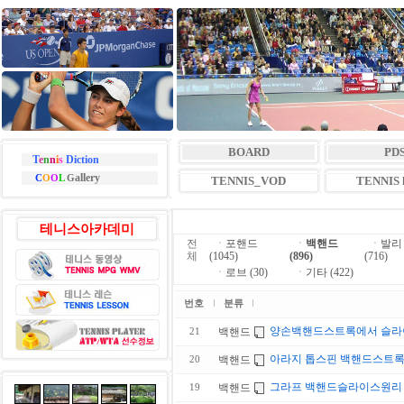
BOARD
PD
T
e
n
n
i
s
Diction
allery
C
O
O
L
G
TENNIS_VOD
TENNIS l
테니스아카데미
전
ㆍ
포핸드
ㆍ
백핸드
ㆍ
발리
체
(1045)
(896)
(716)
ㆍ
로브 (30)
ㆍ
기타 (422)
번호
분류
양손백핸드스트록에서 슬
백핸드
21
아라지 톱스핀 백핸드스트
백핸드
20
그라프 백핸드슬라이스원리
백핸드
19