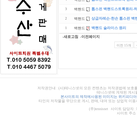
톱스핀 백핸드스트록원리-하
백핸드
3
상급자레슨-한손 톱스핀 백
백핸드
2
백핸드 슬라이스 원리
백핸드
1
-새로고침
-이전페이지
이전 15개
저작권안내 : (사)테니스넷의 모든 컨텐츠는 저작권법에 보호를
테니스넷에 게재된 게시물
본사이트의 제작에사용된 이미지는 위키피디아의
타인의 저작물을 무단으로 게시, 판매, 대여 또는 상업적 이용
(주)tennisnet 사이트 담당자 : 
사이트 주소 : ht