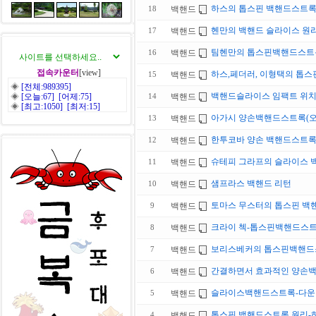
하스의 톱스핀 백핸드스트
백핸드
18
헨만의 백핸드 슬라이스 원
백핸드
17
팀헨만의 톱스핀백핸드스트
백핸드
16
접속카운터
[view]
하스,페더러, 이형택의 톱
백핸드
15
◈
[전체:989395]
백핸드슬라이스 임팩트 위
◈
[오늘:67] [어제:75]
백핸드
14
◈
[최고:1050] [최저:15]
아가시 양손백핸드스트록(
백핸드
13
한투코바 양손 백핸드스트록
백핸드
12
슈테피 그라프의 슬라이스
백핸드
11
샘프라스 백핸드 리턴
백핸드
10
토마스 무스터의 톱스핀 백
백핸드
9
크라이 첵-톱스핀백핸드스
백핸드
8
보리스베커의 톱스핀백핸드
백핸드
7
간결하면서 효과적인 양손
백핸드
6
슬라이스백핸드스트록-다
백핸드
5
톱스핀 백핸드스트록 원리-
백핸드
4