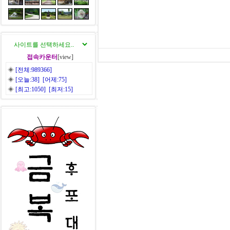
접속카운터
[view]
◈
[전체:989366]
◈
[오늘:38] [어제:75]
◈
[최고:1050] [최저:15]